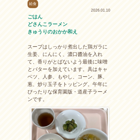
給食
2026.01.10
ごはん
どさんこラーメン
きゅうりのおかか和え
スープはしっかり煮出した鶏ガラに
生姜、にんにく、濃口醬油を入れ
て、香りがとばないよう最後に味噌
とバターを加えています。具はキャ
ベツ、人参、もやし、コーン、豚、
葱、炒り玉子をトッピング。午年に
ぴったりな保育園版・道産子ラーメ
ンです。