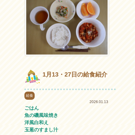
1月13・27日の給食紹介
給食
2026.01.13
ごはん
魚の磯風味焼き
洋風白和え
玉葱のすまし汁