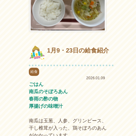
1月9・23日の給食紹介
給食
2026.01.09
ごはん
南瓜のそぼろあん
春雨の酢の物
厚揚げの味噌汁
南瓜は玉葱、人参、グリンピース、
干し椎茸が入った、鶏そぼろのあん
がかかっています。