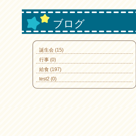
ブログ
誕生会 (15)
行事 (0)
給食 (197)
test2 (0)