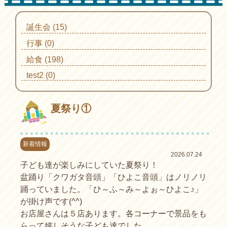
誕生会 (15)
行事 (0)
給食 (198)
test2 (0)
夏祭り①
新着情報
2026.07.24
子ども達が楽しみにしていた夏祭り！
盆踊り「クワガタ音頭」「ひよこ音頭」はノリノリ
踊っていました。「ひ～ふ～み～よぉ～ひよこ♪」
が掛け声です(^^)
お店屋さんは５店あります。各コーナーで景品をも
らって嬉しそうな子ども達でした。