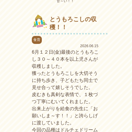
甘～い！！
とうもろこしの収
穫！！
食育
2026.06.15
6月１２日(金)最後のとうもろこ
し３０～４０本を以上児さんが
収穫しました。
獲ったとうもろこしを大切そう
に持ち歩き、子どもたち同士で
見せ合って嬉しそうでした。
皮むきも真剣な表情で、１枚づ
つ丁寧にむいてくれました。
出来上がりを給食の先生に「お
願いしま～す！！」と誇らしげ
に渡していました。
今回の品種はドルチェドリーム